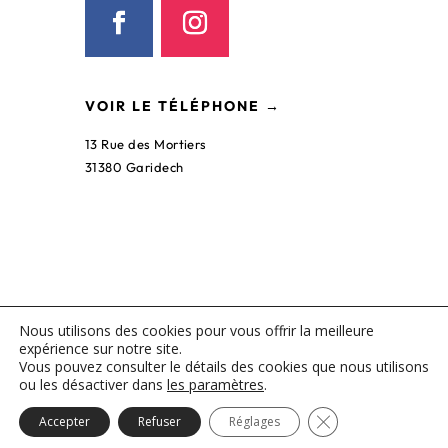
VOIR LE TÉLÉPHONE →
13 Rue des Mortiers
31380 Garidech
Jardins et Paysages d’Occitanie
©2023 | Tous droits réservés.
Nous utilisons des cookies pour vous offrir la meilleure
Réalisation : MULTIMED SOLUTIONS
expérience sur notre site.
Mentions légales
|
Plan du site
Vous pouvez consulter le détails des cookies que nous utilisons
ou les désactiver dans
les paramètres
.
50% de réduction d'impôt
Fermer la bannièr
Accepter
Refuser
Réglages